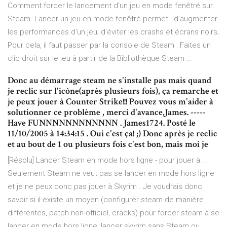
Comment forcer le lancement d'un jeu en mode fenêtré sur
Steam. Lancer un jeu en mode fenêtré permet : d'augmenter
les performances d'un jeu; d'éviter les crashs et écrans noirs;
Pour cela, il faut passer par la console de Steam : Faites un
clic droit sur le jeu à partir de la Bibliothèque Steam …
Donc au démarrage steam ne s'installe pas mais quand
je reclic sur l'icône(après plusieurs fois), ça remarche et
je peux jouer à Counter Strike!!! Pouvez vous m'aider à
solutionner ce problème , merci d'avance,James. -----
Have FUNNNNNNNNNNNN . James1724. Posté le
11/10/2005 à 14:34:15 . Oui c'est ça! ;) Donc après je reclic
et au bout de 1 ou plusieurs fois c'est bon, mais moi je
[Résolu] Lancer Steam en mode hors ligne - pour jouer à ...
Seulement Steam ne veut pas se lancer en mode hors ligne
et je ne peux donc pas jouer à Skyrim . Je voudrais donc
savoir si il existe un moyen (configurer steam de manière
différentes, patch non-officiel, cracks) pour forcer steam à se
lancer en mode hors ligne, lancer skyrim sans Steam ou