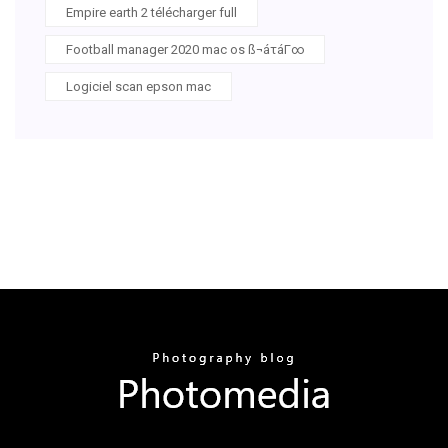
Empire earth 2 télécharger full
Football manager 2020 mac os ß¬áτáΓ∞
Logiciel scan epson mac